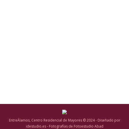
Programación Especial de Navidad
2016/2017 – EntreÁlamos
Noticias
,
Noticias Destacadas
Por
Ana M. Carrillo
5 diciembre, 2016
Deja un comentario
Programación Especial de Navidad 2016
EntreÁlamos, Centro Residencial de Mayores © 2024 - Diseñado por
idestudio.es - Fotografías de Fotoestudio Abad