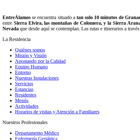
EntreÁlamos
se encuentra situado a
tan solo 10 minutos de Granad
entre
Sierra Elvira, las montañas de Colomera, y la Sierra Aran
Nevada
que desde aquí se contemplan. Las rutas e itinerarios a través 
La Residencia
Quiénes somos
Misión y Visión
Apostando por la Calidad
Equipo Humano
Entorno
Nuestras Instalaciones
Servicios
Estancias
Residentes
Menús
Actividades
Horarios de visitas y Atención a Familiares
Nuestros Profesionales
Departamento Médico
Enfermería Geriátrica