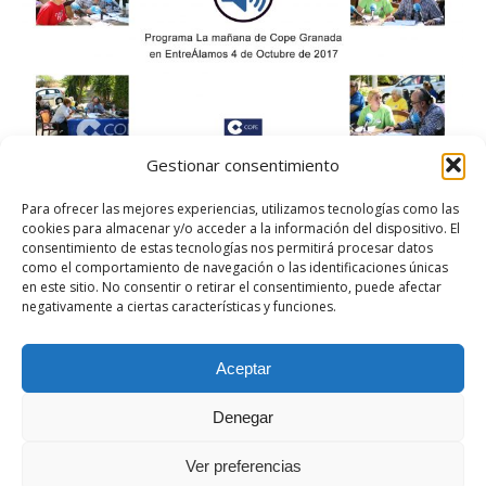
Gestionar consentimiento
AUDIO programa Cope Granada: Olimpiadas
de Mayores EntreÁlamos
Para ofrecer las mejores experiencias, utilizamos tecnologías como las
cookies para almacenar y/o acceder a la información del dispositivo. El
consentimiento de estas tecnologías nos permitirá procesar datos
Noticias Destacadas
Por
Ana M. Carrillo
9 octubre, 2017
como el comportamiento de navegación o las identificaciones únicas
Deja un comentario
en este sitio. No consentir o retirar el consentimiento, puede afectar
EntreÁlamos en antena
negativamente a ciertas características y funciones.
Aceptar
Denegar
Ver preferencias
EntreÁlamos, Centro Residencial de Mayores © 2024 - Diseñado por