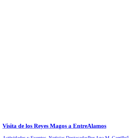
Visita de los Reyes Magos a EntreAlamos
Actividades y Eventos
,
Noticias Destacadas
Por
Ana M. Carrillo
5