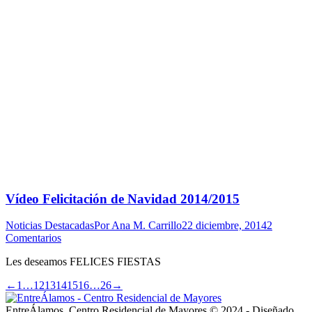
Vídeo Felicitación de Navidad 2014/2015
Noticias Destacadas
Por
Ana M. Carrillo
22 diciembre, 2014
2
Comentarios
Les deseamos FELICES FIESTAS
←
1
…
12
13
14
15
16
…
26
→
EntreÁlamos, Centro Residencial de Mayores © 2024 - Diseñado