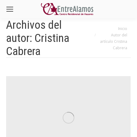
Archivos del
Estás aquí:
Inicio
autor:
Cristina
Autor del
artículo Cristina
Cabrera
Cabrera