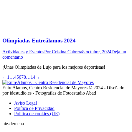
Olimpiadas Entreálamos 2024
Actividades y Eventos
Por
Cristina Cabrera
8 octubre, 2024
Deja un
comentario
¡Unas Olimpiadas de Lujo para los mejores deportistas!
←
1
…
4
5
6
7
8
…
14
→
EntreÁlamos, Centro Residencial de Mayores © 2024 - Diseñado
por idestudio.es - Fotografías de Fotoestudio Abad
Aviso Legal
Política de Privacidad
Política de cookies (UE)
pie-derecha