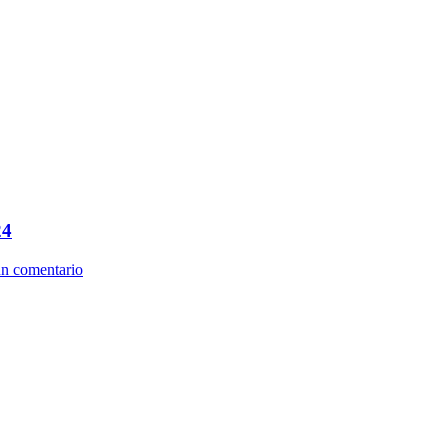
24
un comentario