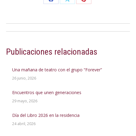
Share
Share
Share
on
on
on
Facebook
X
Pinterest
Navegación
entre
Publicaciones relacionadas
publicaciones
Una mañana de teatro con el grupo “Forever”
26 junio, 2026
Encuentros que unen generaciones
29 mayo, 2026
Día del Libro 2026 en la residencia
24 abril, 2026