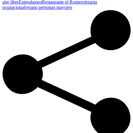
aire libre
Entrealamos
Restaurante el Romero
terapia
ocupacional
verano personas mayores