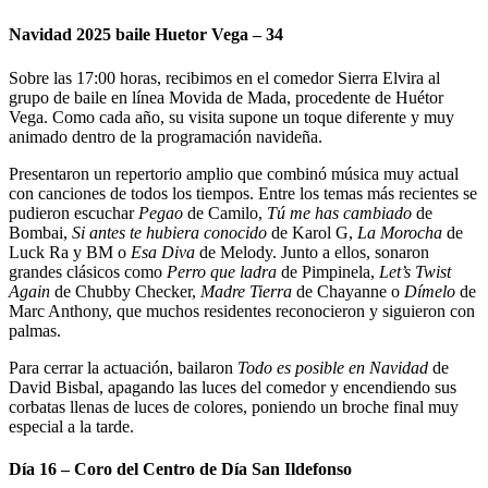
Navidad 2025 baile Huetor Vega – 34
Sobre las 17:00 horas, recibimos en el comedor Sierra Elvira al
grupo de baile en línea Movida de Mada, procedente de Huétor
Vega. Como cada año, su visita supone un toque diferente y muy
animado dentro de la programación navideña.
Presentaron un repertorio amplio que combinó música muy actual
con canciones de todos los tiempos. Entre los temas más recientes se
pudieron escuchar
Pegao
de Camilo,
Tú me has cambiado
de
Bombai,
Si antes te hubiera conocido
de Karol G,
La Morocha
de
Luck Ra y BM o
Esa Diva
de Melody. Junto a ellos, sonaron
grandes clásicos como
Perro que ladra
de Pimpinela,
Let’s Twist
Again
de Chubby Checker,
Madre Tierra
de Chayanne o
Dímelo
de
Marc Anthony, que muchos residentes reconocieron y siguieron con
palmas.
Para cerrar la actuación, bailaron
Todo es posible en Navidad
de
David Bisbal, apagando las luces del comedor y encendiendo sus
corbatas llenas de luces de colores, poniendo un broche final muy
especial a la tarde.
Día 16 – Coro del Centro de Día San Ildefonso