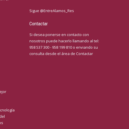
Sigue @EntreAlamos_Res
Contactar
Si desea ponerse en contacto con
nosotros puede hacerlo llamando al tel:
958 537 300 - 958 199 810 o enviando su
consulta desde el área de
Contactar
ejor
cnología
del
os