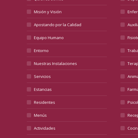
Misión y Visión
Enfer
Apostando por la Calidad
Auxil
Equipo Humano
Fisio
Entorno
Traba
Nuestras Instalaciones
Terap
Servicios
Anima
Estancias
Farma
Residentes
Psico
Menús
Recep
Actividades
Cocin