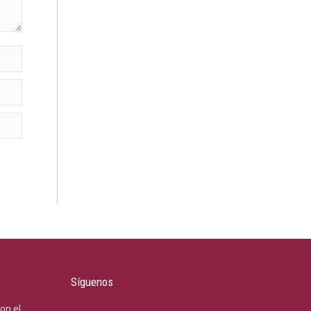
Síguenos
on el