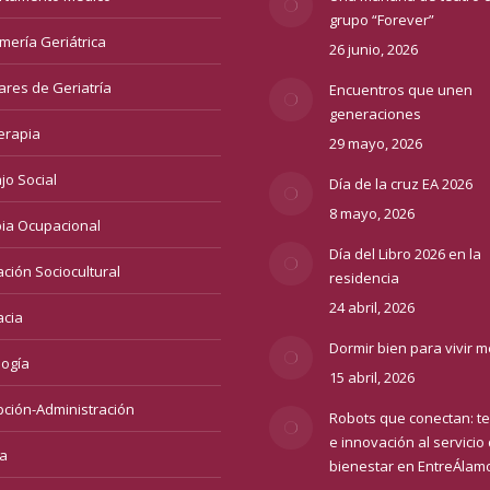
grupo “Forever”
mería Geriátrica
26 junio, 2026
iares de Geriatría
Encuentros que unen
generaciones
terapia
29 mayo, 2026
jo Social
Día de la cruz EA 2026
8 mayo, 2026
ia Ocupacional
Día del Libro 2026 en la
ción Sociocultural
residencia
24 abril, 2026
cia
Dormir bien para vivir m
logía
15 abril, 2026
ción-Administración
Robots que conectan: te
e innovación al servicio 
a
bienestar en EntreÁlam