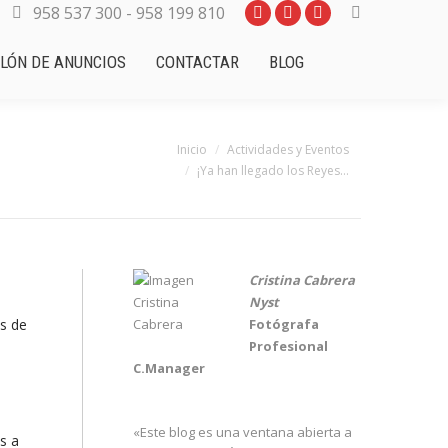
958 537 300 - 958 199 810
LÓN DE ANUNCIOS
CONTACTAR
BLOG
Estás aquí:
Inicio
Actividades y Eventos
¡Ya han llegado los Reyes…
Cristina Cabrera
Nyst
s de
Fotógrafa
Profesional
C.Manager
«Este blog es una ventana abierta a
s a