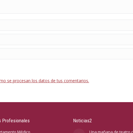
mo se procesan los datos de tus comentarios.
 Profesionales
Noticias2
rtamento Médico
Una mañana de teatro c