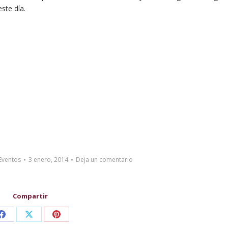
ste día.
 Eventos
3 enero, 2014
Deja un comentario
Compartir
Share
Share
Share