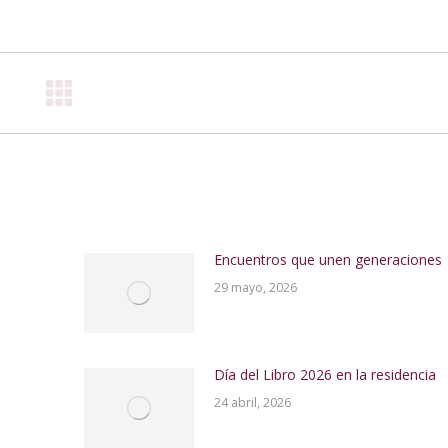
on
on
on
Facebook
X
Pinterest
o
Encuentros que unen generaciones
29 mayo, 2026
Día del Libro 2026 en la residencia
24 abril, 2026