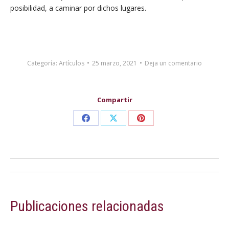
posibilidad, a caminar por dichos lugares.
Categoría:
Artículos
25 marzo, 2021
Deja un comentario
Compartir
Share
Share
Share
on
on
on
Facebook
X
Pinterest
Navegación
entre
Publicaciones relacionadas
publicaciones