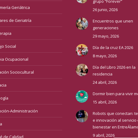
grupo “Forever”
mería Geriátrica
26 junio, 2026
iares de Geriatría
Encuentros que unen
generaciones
terapia
29 mayo, 2026
jo Social
Día de la cruz EA 2026
8 mayo, 2026
ia Ocupacional
Día del Libro 2026 en la
ción Sociocultural
residencia
24 abril, 2026
cia
Dormir bien para vivir m
logía
15 abril, 2026
ción-Administración
Robots que conectan: te
e innovación al servicio 
a
bienestar en EntreÁlam
9 abril, 2026
é de Calidad