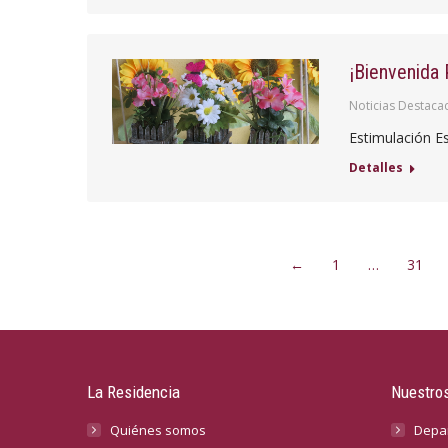
¡Bienvenida 
Noticias Destaca
Estimulación 
Detalles
←
1
…
31
La Residencia
Nuestros
Quiénes somos
Depa