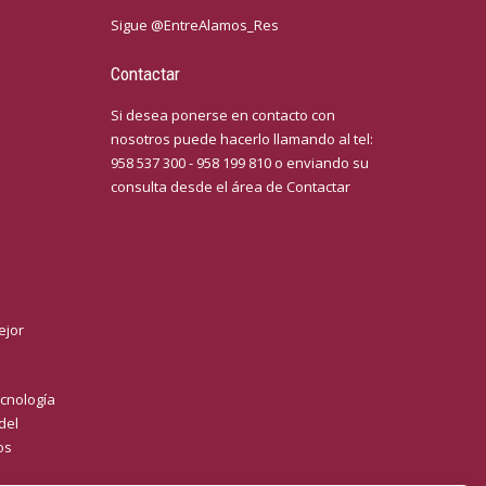
Sigue @EntreAlamos_Res
Contactar
Si desea ponerse en contacto con
nosotros puede hacerlo llamando al tel:
958 537 300 - 958 199 810 o enviando su
consulta desde el área de
Contactar
ejor
cnología
del
os