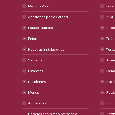
Misión y Visión
Enfer
Apostando por la Calidad
Auxil
Equipo Humano
Fisio
Entorno
Traba
Nuestras Instalaciones
Terap
Servicios
Anima
Estancias
Farma
Residentes
Psico
Menús
Recep
Actividades
Cocin
Horarios de visitas y Atención a
Comit