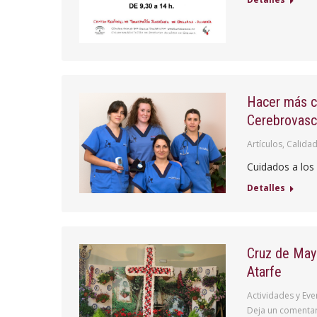
Hacer más có
Cerebrovascu
Artículos
,
Calidad
Cuidados a los
Detalles
Cruz de May
Atarfe
Actividades y Eve
Deja un comenta