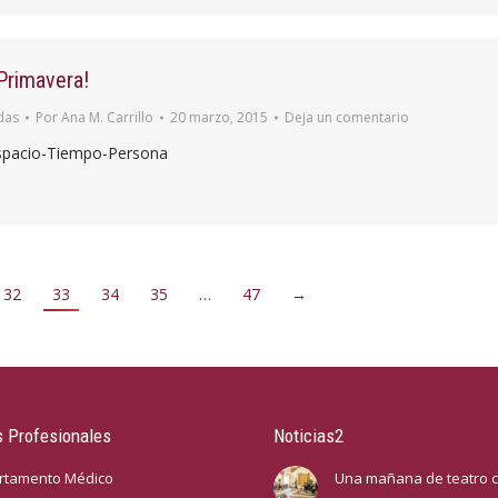
Primavera!
das
Por
Ana M. Carrillo
20 marzo, 2015
Deja un comentario
Espacio-Tiempo-Persona
32
33
34
35
…
47
→
 Profesionales
Noticias2
rtamento Médico
Una mañana de teatro c