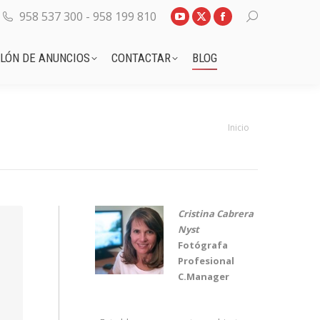
958 537 300 - 958 199 810
TABLÓN DE ANUNCIOS
CONTACTAR
BLOG
LÓN DE ANUNCIOS
CONTACTAR
BLOG
Estás aquí:
Inicio
Cristina Cabrera
Nyst
Fotógrafa
Profesional
C.Manager