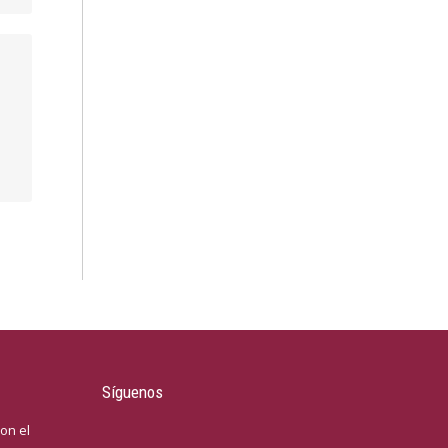
Síguenos
on el