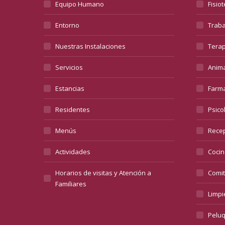
Equipo Humano
Fisio
Entorno
Traba
Nuestras Instalaciones
Terap
Servicios
Anima
Estancias
Farma
Residentes
Psico
Menús
Recep
Actividades
Cocin
Horarios de visitas y Atención a
Comit
Familiares
Limpi
Peluq