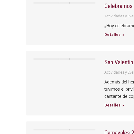
Celebramos 
Actividades y Eve
¡¡Hoy celebramo
Detalles
San Valentí
Actividades y Eve
Además del her
tuvimos el priv
cantante de cop
Detalles
Carnavales 