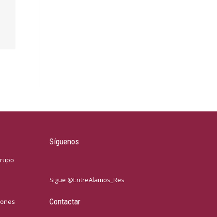
Síguenos
grupo
Sigue @EntreAlamos_Res
Contactar
iones