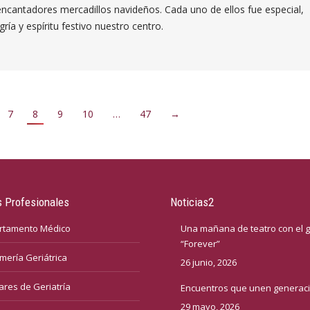
encantadores mercadillos navideños. Cada uno de ellos fue especial,
gría y espíritu festivo nuestro centro.
7
8
9
10
…
47
→
 Profesionales
Noticias2
rtamento Médico
Una mañana de teatro con el 
“Forever”
mería Geriátrica
26 junio, 2026
iares de Geriatría
Encuentros que unen generac
29 mayo, 2026