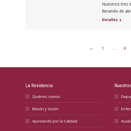
Nuestros tres 
llenando de ale
Detalles
←
1
…
6
La Residencia
Nuestros
Quiénes somos
Depa
Misión y Visión
Enfer
Apostando por la Calidad
Auxil