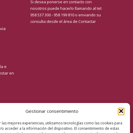
Si desea ponerse en contacto con
nosotros puede hacerlo llamando al tel:
958 537 300 - 958 199 810 o enviando su
consulta desde el área de
Contactar
ncia
ía e
estar en
Gestionar consentimiento
r las mejores experiencias, utilizamos tecnologías como las cookies para
/o acceder a la información del dispositivo. El consentimiento de estas