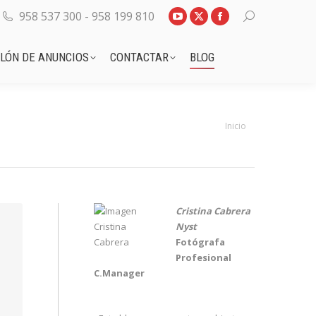
958 537 300 - 958 199 810
TABLÓN DE ANUNCIOS
CONTACTAR
BLOG
LÓN DE ANUNCIOS
CONTACTAR
BLOG
Estás aquí:
Inicio
Cristina Cabrera
Nyst
Fotógrafa
Profesional
C.Manager