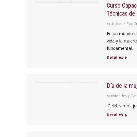
Curso Capaci
Técnicas de
Artículos
Por
C
En un mundo do
vida y la muert
fundamental.
Detalles
Día de la m
Actividades y Eve
¡Celebramos jun
Detalles