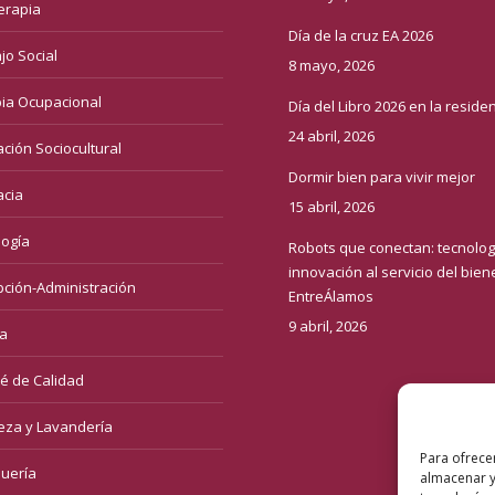
terapia
Día de la cruz EA 2026
jo Social
8 mayo, 2026
ia Ocupacional
Día del Libro 2026 en la reside
24 abril, 2026
ción Sociocultural
Dormir bien para vivir mejor
cia
15 abril, 2026
logía
Robots que conectan: tecnolog
innovación al servicio del bien
ción-Administración
EntreÁlamos
9 abril, 2026
a
é de Calidad
eza y Lavandería
Para ofrece
uería
almacenar y