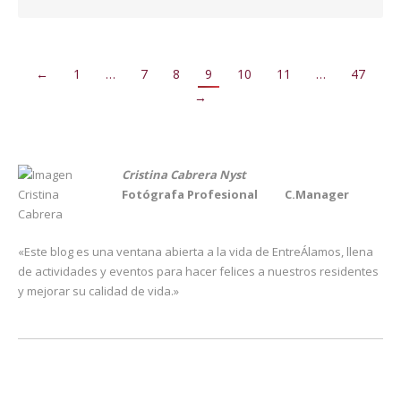
←
1
…
7
8
9
10
11
…
47
→
Cristina Cabrera Nyst
Fotógrafa Profesional
C.Manager
«Este blog es una ventana abierta a la vida de EntreÁlamos, llena
de actividades y eventos para hacer felices a nuestros residentes
y mejorar su calidad de vida.»